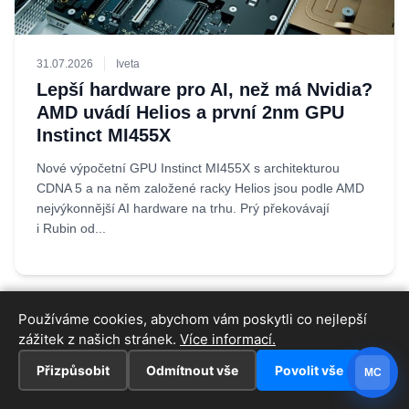
31.07.2026
Iveta
Lepší hardware pro AI, než má Nvidia?
AMD uvádí Helios a první 2nm GPU
Instinct MI455X
Nové výpočetní GPU Instinct MI455X s architekturou
CDNA 5 a na něm založené racky Helios jsou podle AMD
nejvýkonnější AI hardware na trhu. Prý překovávají
i Rubin od...
Používáme cookies, abychom vám poskytli co nejlepší
zážitek z našich stránek.
Více informací.
Přizpůsobit
Odmítnout vše
Povolit vše
MC