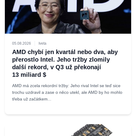
05.08.2026
Iveta
AMD chybí jen kvartál nebo dva, aby
přerostlo Intel. Jeho tržby zlomily
další rekord, v Q3 už překonají
13 miliard $
AMD má zcela rekordní tržby: Jeho rival Intel se teď sice
trochu uzdravil a zase o něco utekl, ale AMD by ho mohlo
třeba už začátkem...