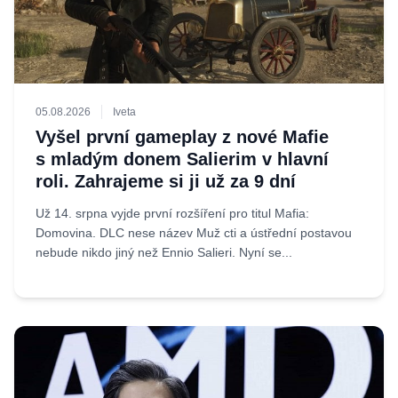
05.08.2026
Iveta
Vyšel první gameplay z nové Mafie
s mladým donem Salierim v hlavní
roli. Zahrajeme si ji už za 9 dní
Už 14. srpna vyjde první rozšíření pro titul Mafia:
Domovina. DLC nese název Muž cti a ústřední postavou
nebude nikdo jiný než Ennio Salieri. Nyní se...