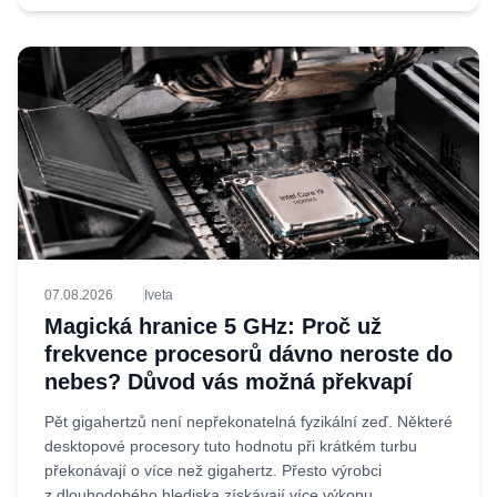
07.08.2026
Iveta
Magická hranice 5 GHz: Proč už
frekvence procesorů dávno neroste do
nebes? Důvod vás možná překvapí
Pět gigahertzů není nepřekonatelná fyzikální zeď. Některé
desktopové procesory tuto hodnotu při krátkém turbu
překonávají o více než gigahertz. Přesto výrobci
z dlouhodobého hlediska získávají více výkonu...