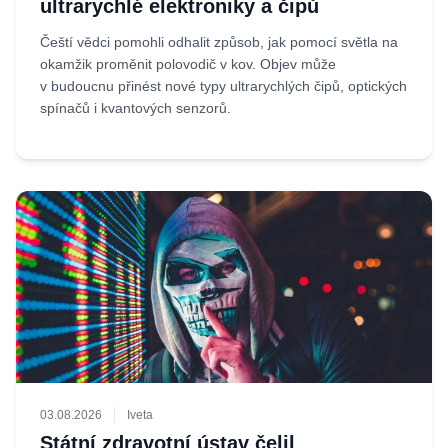
ultrarychlé elektroniky a čipů
Čeští vědci pomohli odhalit způsob, jak pomocí světla na
okamžik proměnit polovodič v kov. Objev může
v budoucnu přinést nové typy ultrarychlých čipů, optických
spínačů i kvantových senzorů.
03.08.2026
Iveta
Státní zdravotní ústav čelil