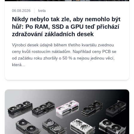
06.08.2026
Iveta
Nikdy nebylo tak zle, aby nemohlo být
hůř: Po RAM, SSD a GPU teď přichází
zdražování základních desek
Výrobci desek údajně během třetího kvartálu zvednou
ceny kvůli rostoucím nákladům. Například ceny PCB se
od začátku roku zhoršily o 50 % a nejsou jedinou věcí,
která...