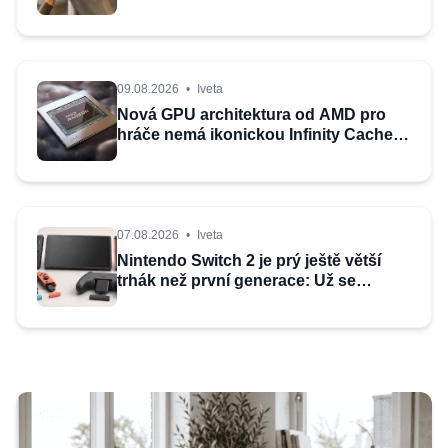
09.08.2026
•
Iveta
Nová GPU architektura od AMD pro
hráče nemá ikonickou Infinity Cache:
Co jsme se dozvěděli o RDNA 5
07.08.2026
•
Iveta
Nintendo Switch 2 je prý ještě větší
trhák než první generace: Už se
prodalo skoro 24 milionů