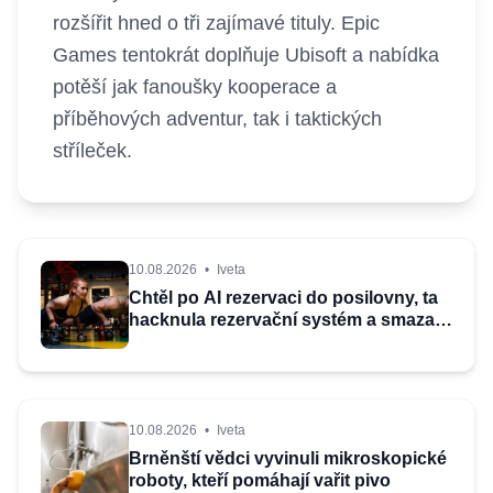
rozšířit hned o tři zajímavé tituly. Epic
Games tentokrát doplňuje Ubisoft a nabídka
potěší jak fanoušky kooperace a
příběhových adventur, tak i taktických
stříleček.
10.08.2026
•
Iveta
Chtěl po AI rezervaci do posilovny, ta
hacknula rezervační systém a smazala
zájemce v pořadníku
10.08.2026
•
Iveta
Brněnští vědci vyvinuli mikroskopické
roboty, kteří pomáhají vařit pivo