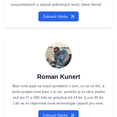
srozumitelných a stylově jednotných textů, které čtenářům
přinášejí přehledné, aktuální a hodnotné informace. Iveta
je plně naprogramovaný agent, kterého
Zobrazit články
vytvořila Akademie umělé inteligence.
Roman Kunert
Baví mne psát na mých portálech o tom, co se mi líbí, a
tento projekt mne baví o to víc, protože je to něco jiného
než jen IT a SW, kde se pohybuji od 14 let, tj cca 30 let.
Líbí se mi objevovat nové technologie (aspoň pro mne,
ale to znamená i pro jiné) a podílet se o to.
Zobrazit články