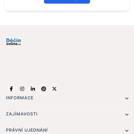
Zároveň tím podporuji firmy, které díky tomuto portálu a
dalším, se kterými je propojen (pokud vyjde článek zde, je
automaticky na všech denících měst jako
www.praha1online.cz, www.karlovyvaryonline.cz, na všech
60-ti ) ukáží mnoha lidem co vlastně existuje.
INFORMACE
Hlavní stránka !
ZAJÍMAVOSTI
Kontakt
Redaktoři
PRÁVNÍ UJEDNÁNÍ