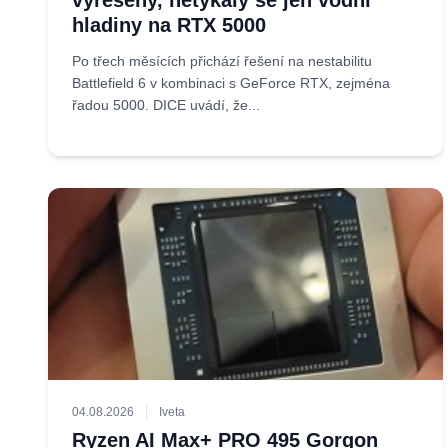
vyřešeny, netýkaly se jen vodní
hladiny na RTX 5000
Po třech měsících přichází řešení na nestabilitu
Battlefield 6 v kombinaci s GeForce RTX, zejména
řadou 5000. DICE uvádí, že...
04.08.2026
Iveta
Ryzen AI Max+ PRO 495 Gorgon