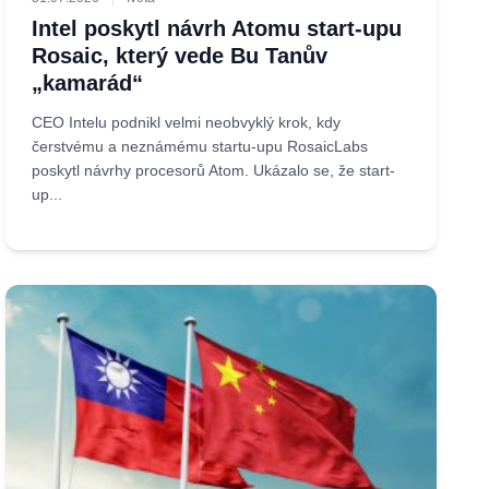
Intel poskytl návrh Atomu start-upu
Rosaic, který vede Bu Tanův
„kamarád“
CEO Intelu podnikl velmi neobvyklý krok, kdy
čerstvému a neznámému startu-upu RosaicLabs
poskytl návrhy procesorů Atom. Ukázalo se, že start-
up...