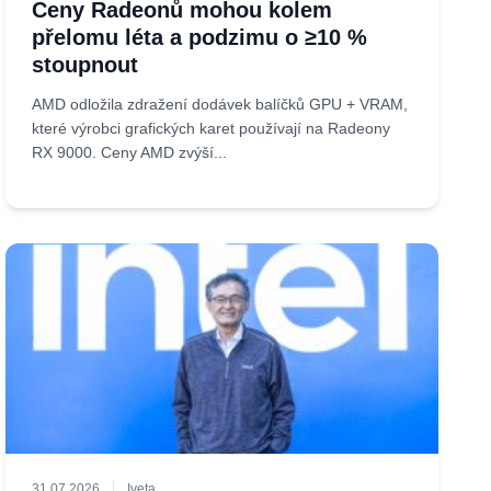
Ceny Radeonů mohou kolem
přelomu léta a podzimu o ≥10 %
stoupnout
AMD odložila zdražení dodávek balíčků GPU + VRAM,
které výrobci grafických karet používají na Radeony
RX 9000. Ceny AMD zvýší...
31.07.2026
Iveta