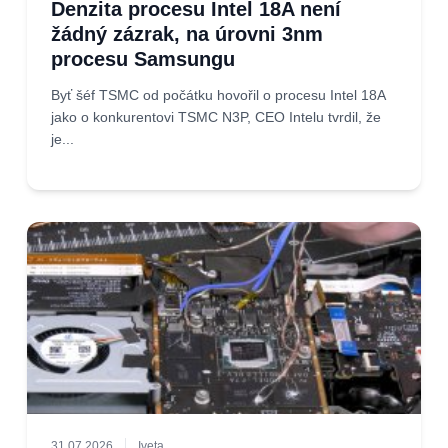
Denzita procesu Intel 18A není
žádný zázrak, na úrovni 3nm
procesu Samsungu
Byť šéf TSMC od počátku hovořil o procesu Intel 18A
jako o konkurentovi TSMC N3P, CEO Intelu tvrdil, že
je...
31.07.2026
Iveta