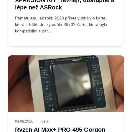
XPANSION KIT“ levněji, dostupně a
lépe než ASRock
Pamatujete, jak roku 2023 přiletěly titulky o kartě,
která z B650 desky udělá X670? Kartu, která byla
kompatibilní s pár...
04.08.2026
Iveta
Ryzen AI Max+ PRO 495 Gorgon