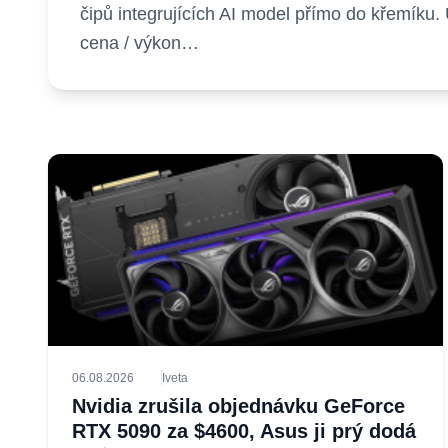
čipů integrujících AI model přímo do křemík
cena / výkon…
06.08.2026
Iveta
Nvidia zrušila objednávku GeForce
RTX 5090 za $4600, Asus ji prý dodá