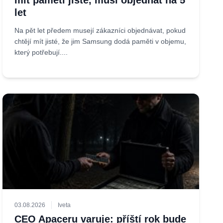
mít paměti jisté, musí objednat na 5
let
Na pět let předem musejí zákazníci objednávat, pokud
chtějí mít jisté, že jim Samsung dodá paměti v objemu,
který potřebují....
03.08.2026
Iveta
CEO Apaceru varuje: příští rok bude