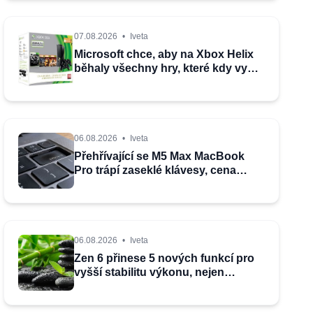
07.08.2026
•
Iveta
Microsoft chce, aby na Xbox Helix
běhaly všechny hry, které kdy vyšly
pro Xbox
06.08.2026
•
Iveta
Přehřívající se M5 Max MacBook
Pro trápí zaseklé klávesy, cena
opravy je $895
06.08.2026
•
Iveta
Zen 6 přinese 5 nových funkcí pro
vyšší stabilitu výkonu, nejen
herního