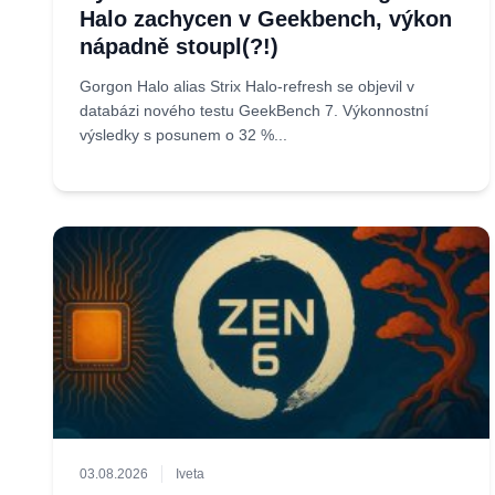
Halo zachycen v Geekbench, výkon
nápadně stoupl(?!)
Gorgon Halo alias Strix Halo-refresh se objevil v
databázi nového testu GeekBench 7. Výkonnostní
výsledky s posunem o 32 %...
03.08.2026
Iveta