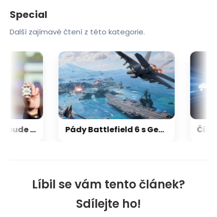
Special
Další zajímavé čtení z této kategorie.
Herní výkon Zen 6 bude 15-18 % nad Zen 5, na úrovni Zen 5 X3D
Pády Battlefield 6 s GeForce vyřešeny, netýkaly se jen vodní hladiny na RTX 5000
Líbil se vám tento článek?
Sdílejte ho!